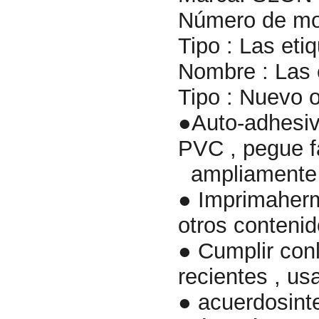
Número de mo
Tipo : Las et
Nombre : Las 
Tipo : Nuevo o
●Auto-adhesiv
PVC , pegue fa
ampliamente u
● Imprimahermo
otros contenid
● Cumplir con
recientes , us
● acuerdosint