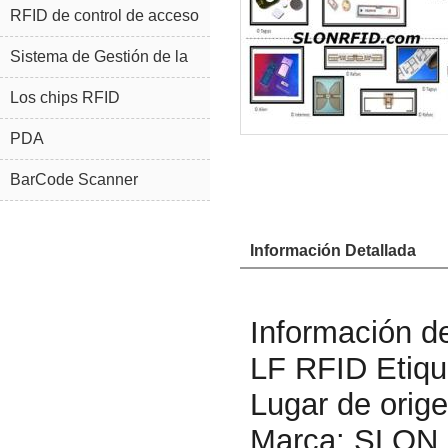
RFID de control de acceso
Sistema de Gestión de la
joyería RFID
Los chips RFID
PDA
BarCode Scanner
Información Detallada
Información de
LF RFID Etiqu
Lugar de orig
Marca: SLON