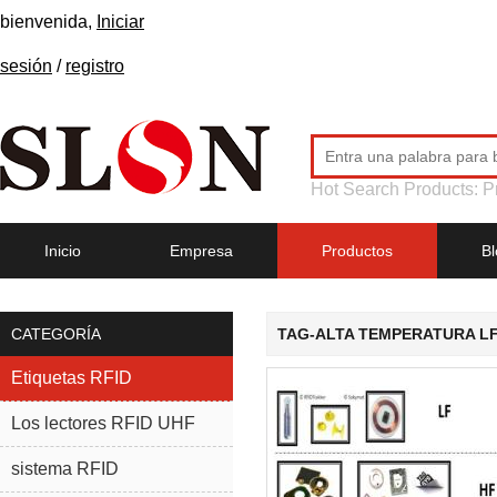
bienvenida,
Iniciar
sesión
/
registro
Hot Search Products:
P
Inicio
Empresa
Productos
Bl
CATEGORÍA
TAG-ALTA TEMPERATURA LF 
Etiquetas RFID
Los lectores RFID UHF
sistema RFID