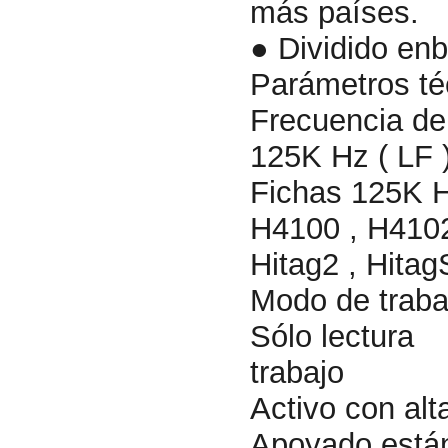
más países.
● Dividido enb
Parámetros té
Frecuencia de
125K Hz ( LF 
Fichas 125K 
H4100 , H4102
Hitag2 , Hitag
Modo de traba
Sólo lectura
trabajo
Activo con alt
Apoyado está