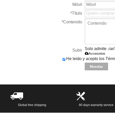
Móvil
*
Título
*
Contenido
Solo admite .rar/
Subir
Accesorios
He leido y acepto los Térm
Mandar
Global free shipping
90 days warranty service