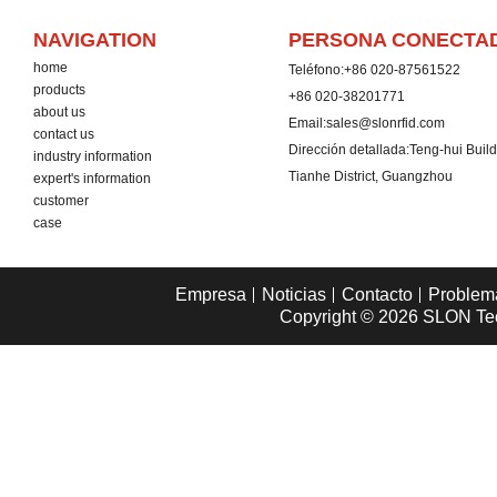
NAVIGATION
PERSONA CONECTA
home
Teléfono:
+86 020-87561522
products
+86 020-38201771
about us
Email:
sales@slonrfid.com
contact us
Dirección detallada:
Teng-hui Buil
industry information
Tianhe District, Guangzhou
expert's information
customer
case
Empresa
Noticias
Contacto
Problem
Copyright © 2026
SLON Tec