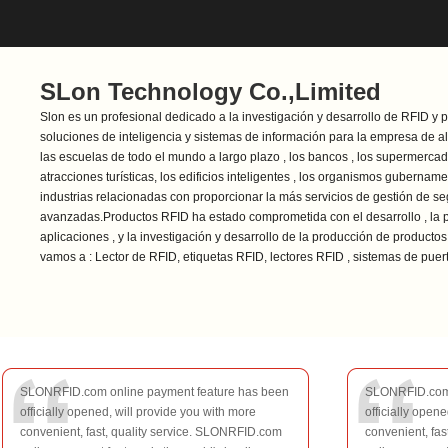
SLon Technology Co.,Limited
Slon es un profesional dedicado a la investigación y desarrollo de RFID y 
soluciones de inteligencia y sistemas de información para la empresa de alt
las escuelas de todo el mundo a largo plazo , los bancos , los supermercado
atracciones turísticas, los edificios inteligentes , los organismos gubername
industrias relacionadas con proporcionar la más servicios de gestión de s
avanzadas.Productos RFID ha estado comprometida con el desarrollo , la p
aplicaciones , y la investigación y desarrollo de la producción de productos
vamos a : Lector de RFID, etiquetas RFID, lectores RFID , sistemas de puer
expendedoras , estacionamiento Barrera , sistema de gestión de estacion
inteligente; canal de BRT sistema de puertas , sistemas de seguridad de co
otras industrias afines tienen la excelencia.Con el fin de mantener la posic
de control de acceso en el campo, la compañía ha creado el equipo mundi
Investigación de la industria y , y la reputación, para garantizar a nuestros 
de 3 días para presentar soluciones personalizadas que permiten a las em
SLONRFID.com online payment feature has been
SLONRFID.com 
convertirse en el mejor socio para nuestros clientes. En 2012, la empresa in
officially opened, will provide you with more
officially open
millones para completar la construcción de una nueva base de producción
convenient, fast, quality service. SLONRFID.com
convenient, fa
detalle de la producción hagan cumplir estrictamente el sistema de gestión