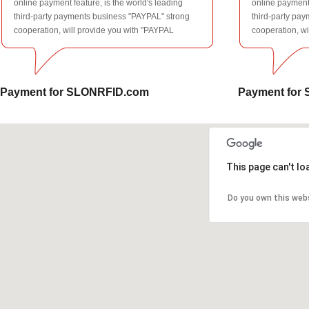
online payment feature, is the world's leading
online payment 
ISO9001 para garantizar que los clientes exigen calidad y oportunidad , la
third-party payments business "PAYPAL" strong
third-party pa
Ministerio de Industria de la Información , Zhongshan de China Universidad
cooperation, will provide you with "PAYPAL
cooperation, wi
Universidad China de Tecnología y otras instituciones de investigación par
account to pay," "bank card online...
account to pay,
buena relación de cooperación, tecnología de la información , control inteli
tecnologías de sensores electromecánicos se combinan para mantener el n
liderazgo tecnológico.Desarrollo futuro del negocio implicará más nuevos
Fortalecer el Grupo en Hong Kong , China continental y el plomo en el extr
Payment for SLONRFID.com
Payment for
al futuro , los miembros de la compañía continuarán fortaleciendo los está
gobierno corporativo, rendimiento satisfactorio para los inversores , las op
desafíos! Profundamente gracias todo el apoyo y atención a las personas el
!
This page can't l
Do you own this web