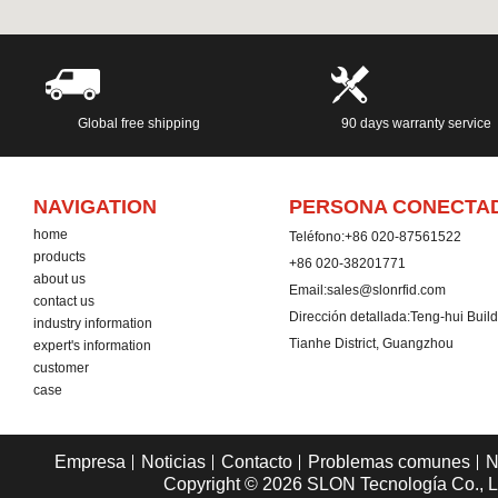
Global free shipping
90 days warranty service
NAVIGATION
PERSONA CONECTA
home
Teléfono:
+86 020-87561522
products
+86 020-38201771
about us
Email:
sales@slonrfid.com
contact us
Dirección detallada:
Teng-hui Buil
industry information
Tianhe District, Guangzhou
expert's information
customer
case
Empresa
Noticias
Contacto
Problemas comunes
N
Copyright © 2026
SLON Tecnología Co., L