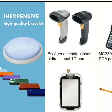
Escáner de código láser
MC330
bidireccional 1D para
PDA pa
computadora de mano de
IP54 Co
propósito general Symbol
datos 
LS2208
de bar