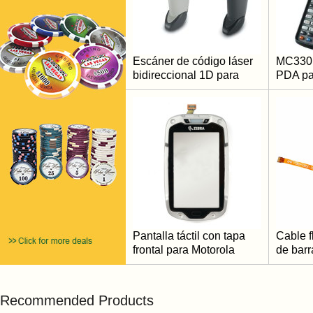
Escáner de código láser
MC330
bidireccional 1D para
PDA pa
computadora de mano de
IP54 Co
propósito general Symbol
datos 
LS2208
de bar
Pantalla táctil con tapa
Cable f
frontal para Motorola
de bar
Symbol Zebra TC8000
Reempl
TC80NH
impreso
QLN42
Recommended Products