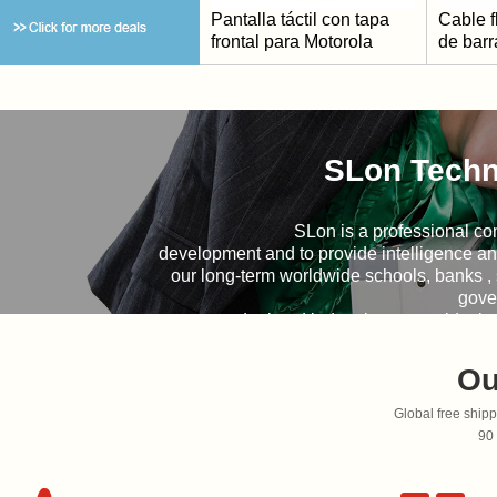
Pantalla táctil con tapa
Cable f
frontal para Motorola
de bar
Symbol Zebra TC8000
Reempl
TC80NH
impreso
QLN42
SLon Techn
SLon is a professional 
development and to provide intelligence and
our long-term worldwide schools, banks , su
gove
and related industries to provide 
Ou
Global free ship
90 