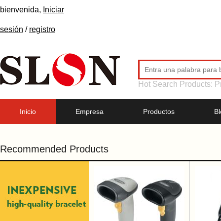
bienvenida,
Iniciar
sesión
/
registro
Hot Search Products:
P
Inicio
Empresa
Productos
Bl
Recommended Products