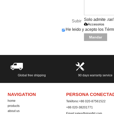
Solo admite .rar/
Subir
Accesorios
He leido y acepto los Térm
Mandar
Global free shipping
90 days warranty service
NAVIGATION
PERSONA CONECTA
home
Teléfono:
+86 020-87561522
products
+86 020-38201771
about us
Email:
sales@slonrfid.com