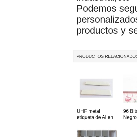
Podemos seguir
personalizados
productos y se
PRODUCTOS RELACIONADO
UHF metal
96 Bi
etiqueta de Alien
Negro
Higgs 3 Rfid
Tag C
metal Tag 860 ~
Metal 
960MHz
4.8 *