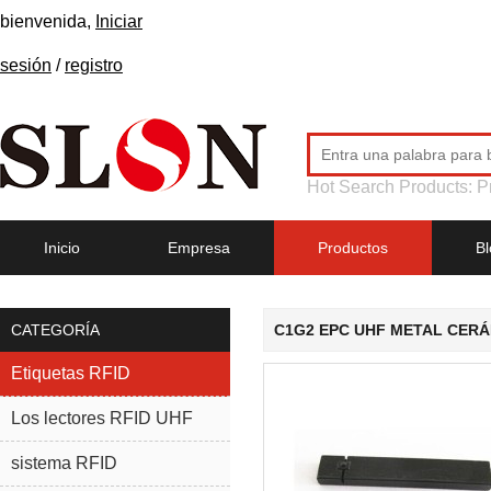
bienvenida,
Iniciar
sesión
/
registro
Hot Search Products:
P
Inicio
Empresa
Productos
Bl
CATEGORÍA
C1G2 EPC UHF METAL CERÁ
Etiquetas RFID
Los lectores RFID UHF
sistema RFID