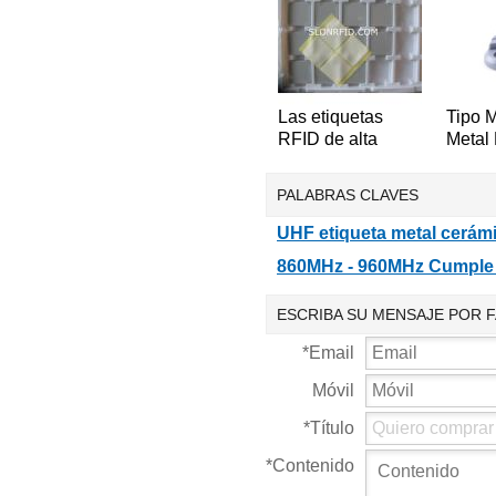
Tracki
Pequ
Las etiquetas
Tipo 
RFID de alta
Metal
temperatura de
queja
metal resistente
C1G2
PALABRAS CLAVES
SF0018
UHF etiqueta metal cerám
860MHz - 960MHz Cumple
ESCRIBA SU MENSAJE POR 
*
Email
Móvil
*
Título
*
Contenido