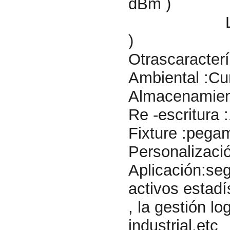
dBm )
Lectorde 
)
Otrascaracterí
Ambiental :C
Almacenamient
Re -escritura
Fixture :pega
Personalizaci
Aplicación:seg
activos estad
, la gestión l
industrial,etc