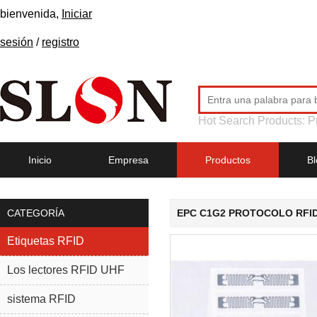
bienvenida,
Iniciar
sesión
/
registro
Hot Search Products:
P
Inicio
Empresa
Productos
Bl
CATEGORÍA
EPC C1G2 PROTOCOLO RFID
Etiquetas RFID
Los lectores RFID UHF
sistema RFID