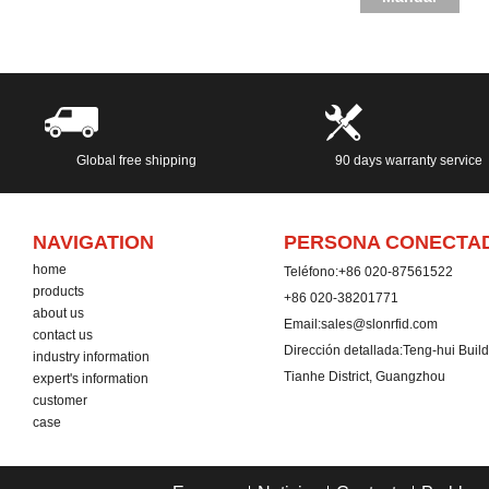
Global free shipping
90 days warranty service
NAVIGATION
PERSONA CONECTA
home
Teléfono:
+86 020-87561522
products
+86 020-38201771
about us
Email:
sales@slonrfid.com
contact us
Dirección detallada:
Teng-hui Buil
industry information
Tianhe District, Guangzhou
expert's information
customer
case