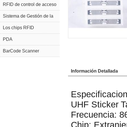
RFID de control de acceso
Sistema de Gestión de la
joyería RFID
Los chips RFID
PDA
BarCode Scanner
Información Detallada
Especificacio
UHF Sticker T
Frecuencia: 8
Chip: Extranje