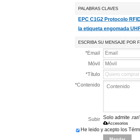
960MHz UHF
Etique
PALABRAS CLAVES
RFID etiqueta
960M
etique
EPC C1G2 Protocolo RFI
la etiqueta engomada UHF
ESCRIBA SU MENSAJE POR 
*
Email
Móvil
*
Título
*
Contenido
Solo admite .rar/
Subir
Accesorios
He leido y acepto los Térm
Mandar