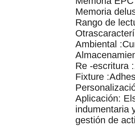
Memoria EPC :
Memoria delus
Rango de lectu
Otrascaracterí
Ambiental :C
Almacenamient
Re -escritura
Fixture :Adhe
Personalizaci
Aplicación: El
indumentaria y
gestión de act