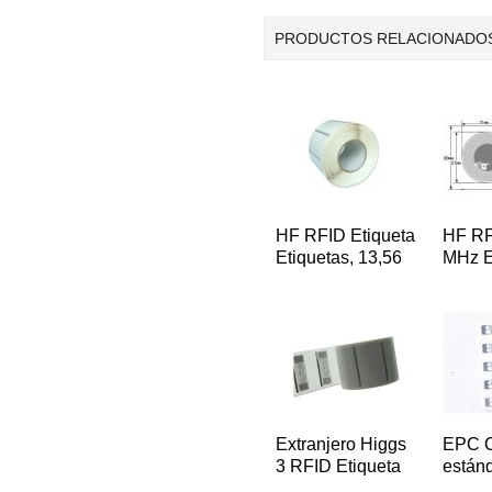
PRODUCTOS RELACIONADO
HF RFID Etiqueta
HF RF
Etiquetas, 13,56
MHz E
para la gestión
S50 /
logística
chip 
Etique
Extranjero Higgs
EPC 
3 RFID Etiqueta
están
Etiquetas, 860 ~
RFID 