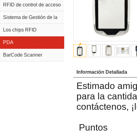
RFID de control de acceso
Sistema de Gestión de la
joyería RFID
Los chips RFID
PDA
BarCode Scanner
Información Detallada
Estimado amigo
para la cantid
contáctenos, ¡
Puntos