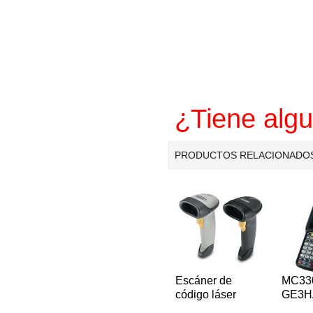
¿Tiene alg
PRODUCTOS RELACIONADO
Escáner de
MC33
código láser
GE3H
bidireccional 1D
para 