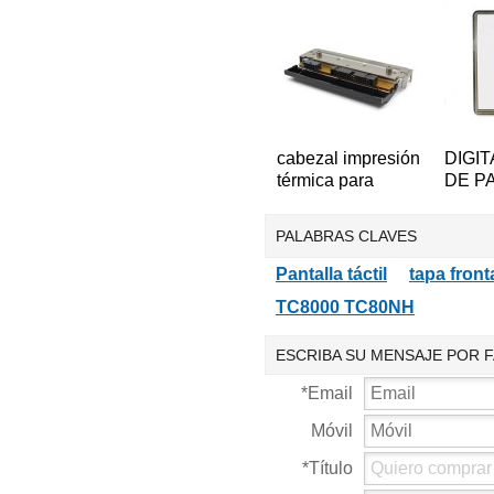
para computadora
MC330
de mano de
Colect
propósito general
termin
Symbol LS2208
Escán
código
2D
cabezal impresión
DIGI
térmica para
DE P
impresora
TÁCT
industrial
Reemp
PALABRAS CLAVES
Datamax I-4206 I-
Honey
4208 I-4212
Dolph
Pantalla táctil
tapa front
A4212 PHD20-
9950
TC8000 TC80NH
2181-01
ESCRIBA SU MENSAJE POR 
*
Email
Móvil
*
Título