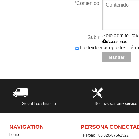
*
Contenido
Solo admite .rar/
Subir
Accesorios
He leido y acepto los Térm
Mandar
Global free shipping
90 days warranty service
NAVIGATION
PERSONA CONECTA
home
Teléfono:
+86 020-87561522