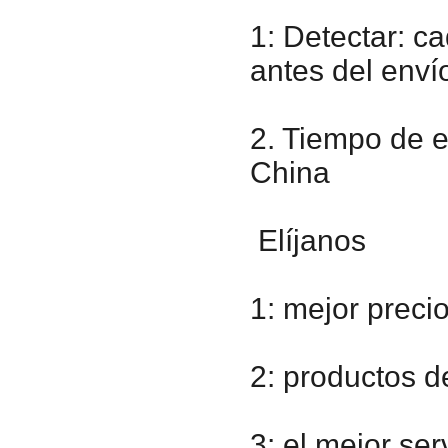
1: Detectar: ​​
antes del enví
2. Tiempo de e
China
Elíjanos
1: mejor preci
2: productos d
3: el mejor ser