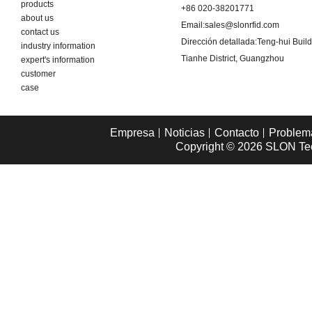
products
+86 020-38201771
about us
Email:
sales@slonrfid.com
contact us
Dirección detallada:
Teng-hui Buil
industry information
Tianhe District, Guangzhou
expert's information
customer
case
Empresa
Noticias
Contacto
Problem
Copyright © 2026
SLON Tec