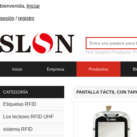
bienvenida,
Iniciar
sesión
/
registro
Hot Search Products:
P
Inicio
Empresa
Productos
Bl
CATEGORÍA
PANTALLA TÁCTIL CON TA
Etiquetas RFID
Los lectores RFID UHF
sistema RFID