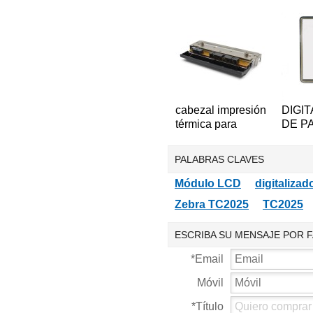
bidireccional 1D
para 
para computadora
MC330
de mano de
Colect
propósito general
termin
Symbol LS2208
Escán
código
2D
cabezal impresión
DIGI
térmica para
DE P
impresora
TÁCT
industrial
Reemp
PALABRAS CLAVES
Datamax I-4206 I-
Honey
4208 I-4212
Dolph
Módulo LCD
digitalizado
A4212 PHD20-
9950
Zebra TC2025
TC2025
2181-01
ESCRIBA SU MENSAJE POR 
*
Email
Móvil
*
Título