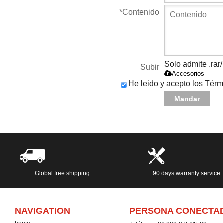
*
Contenido
Solo admite .rar/
Subir
Accesorios
He leido y acepto los Térm
Mandar
Global free shipping
90 days warranty service
NAVIGATION
PERSONA CONECTA