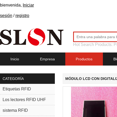
bienvenida,
Iniciar
sesión
/
registro
Hot Search Products:
P
Inicio
Empresa
Productos
Bl
CATEGORÍA
MÓDULO LCD CON DIGITALI
Etiquetas RFID
Los lectores RFID UHF
sistema RFID