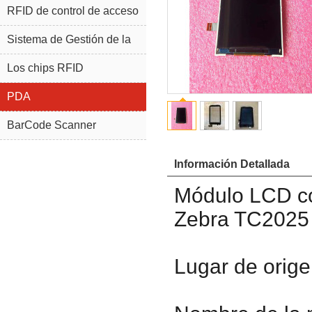
RFID de control de acceso
Sistema de Gestión de la
joyería RFID
Los chips RFID
PDA
BarCode Scanner
Información Detallada
Módulo LCD con
Zebra TC2025
Lugar de orig