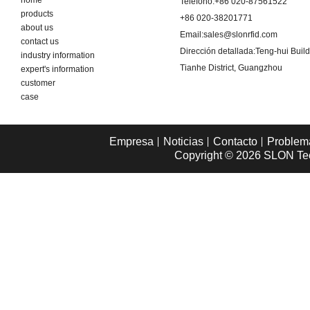
home
Teléfono:
+86 020-87561522
products
+86 020-38201771
about us
Email:
sales@slonrfid.com
contact us
Dirección detallada:
Teng-hui Buil
industry information
Tianhe District, Guangzhou
expert's information
customer
case
Empresa
Noticias
Contacto
Problem
Copyright © 2026
SLON Tec